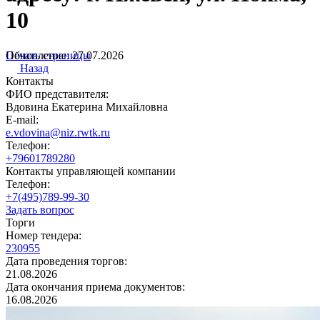
10
Печать страницы
Обновление: 27.07.2026
Назад
Контакты
ФИО представителя:
Вдовина Екатерина Михайловна
E-mail:
e.vdovina@niz.rwtk.ru
Телефон:
+79601789280
Контакты управляющей компании
Телефон:
+7(495)789-99-30
Задать вопрос
Торги
Номер тендера:
230955
Дата проведения торгов:
21.08.2026
Дата окончания приема документов:
16.08.2026