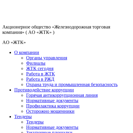
Акционерное общество
«Железнодорожная торговая
компания»
( AO «ЖТК» )
AO «ЖТК»
О компании
Органы управления
Филиалы
ЖТК сегодня
Работа в ЖТК
Работа в РЖД
Охрана труда и промышленная безопасность
Противодействие коррупции
Горячая антикоррупционная линия
Нормативные документы
Профилактика коррупции
Осторожно мошенники
Тендеры
Тендеры
Нормативные документы
Закупочные площадки